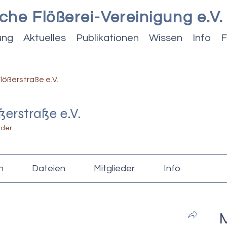
che Flößerei-Vereinigung e.V.
ung
Aktuelles
Publikationen
Wissen
Info
F
lößerstraße e.V.
ßerstraße e.V.
eder
n
Dateien
Mitglieder
Info
M