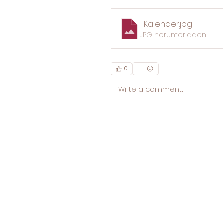
1 Kalender
.jpg
JPG herunterladen
0
Write a comment...