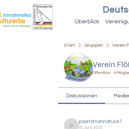
Deuts
Überblick
Vereinig
Start
Gruppen
Verein F
Verein Flö
Öffentlich
·
4 Mitgli
Diskussionen
Medie
paetzmanndruck1
16. Juni 2025
paetzmanndruck1