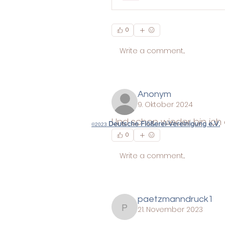
0
Write a comment...
Anonym
9. Oktober 2024
Und schon wieder bin ich
Deutsche Flößerei-Vereinigung e.V.
©2023
0
Write a comment...
paetzmanndruck1
21. November 2023
paetzmanndruck1