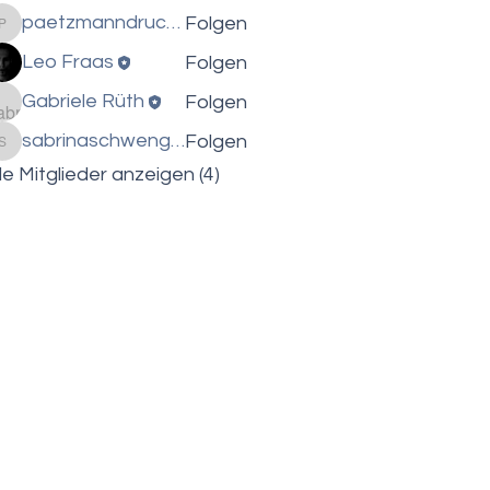
paetzmanndruck1
Folgen
paetzmanndruck1
Leo Fraas
Folgen
Gabriele Rüth
Folgen
sabrinaschwenger
Folgen
sabrinaschwenger
le Mitglieder anzeigen (4)