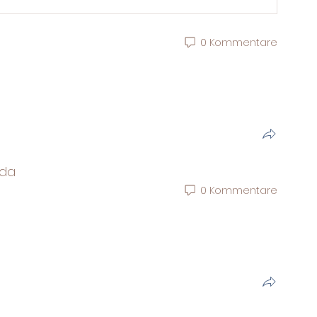
0 Kommentare
 da
0 Kommentare