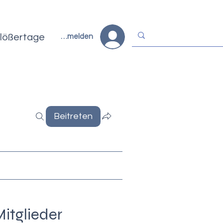
lößertage
Anmelden
Beitreten
itglieder