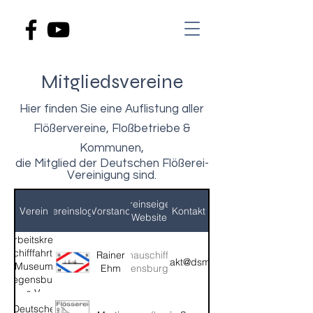
Mitgliedsvereine
Hier finden Sie eine Auflistung aller
Flößervereine, Floßbetriebe &
Kommunen,
die Mitglied der Deutschen Flößerei-
Vereinigung sind.
Vereinseigene
Verein
Vereinslogo
Vorstand
Kontakt
Website
Arbeitskreis
Schifffahrts-
http://www.donauschiffahrtsmuseum-
Rainer
kontakt@dsmr.de
Museum
Ehm
regensburg.de
Regensburg
e.V.
Deutsche