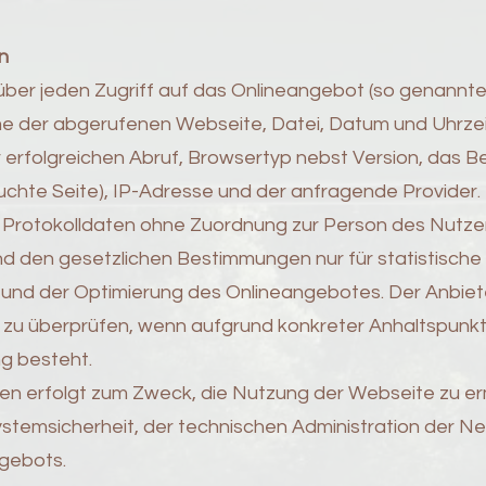
n
ber jeden Zugriff auf das Onlineangebot (so genannte 
e der abgerufenen Webseite, Datei, Datum und Uhrzei
rfolgreichen Abruf, Browsertyp nebst Version, das B
uchte Seite), IP-Adresse und der anfragende Provider.
 Protokolldaten ohne Zuordnung zur Person des Nutze
end den gesetzlichen Bestimmungen nur für statistis
t und der Optimierung des Onlineangebotes. Der Anbieter
h zu überprüfen, wenn aufgrund konkreter Anhaltspunk
g besteht.
ten erfolgt zum Zweck, die Nutzung der Webseite zu e
stemsicherheit, der technischen Administration der Net
gebots.