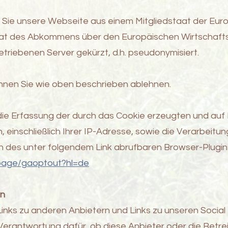
t Sie unsere Webseite aus einem Mitgliedstaat der Eu
t des Abkommens über den Europäischen Wirtschaftsr
etriebenen Server gekürzt, d.h. pseudonymisiert.
nnen Sie wie oben beschrieben ablehnen.
die Erfassung der durch das Cookie erzeugten und auf
inschließlich Ihrer IP-Adresse, sowie die Verarbeitun
ion des unter folgendem Link abrufbaren Browser-Plugin
lpage/gaoptout?hl=de
rn
nks zu anderen Anbietern und Links zu unseren Soci
 Verantwortung dafür, ob diese Anbieter oder die Betre