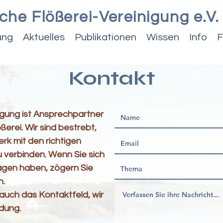
che Flößerei-Vereinigung e.V.
ung
Aktuelles
Publikationen
Wissen
Info
F
Kontakt
igung ist Ansprechpartner
ßerei. Wir sind bestrebt,
rk mit den richtigen
verbinden. Wenn Sie sich
gen haben, zögern Sie
n.
auch das Kontaktfeld, wir
ndung.