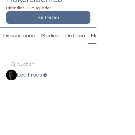
Öffentlich
·
2 Mitglieder
Beitreten
Diskussionen
Medien
Dateien
Mitglieder
Leo Fraas
Gabriele Rüth