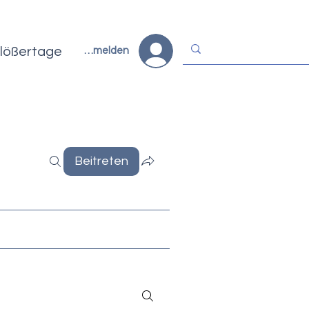
lößertage
Anmelden
Beitreten