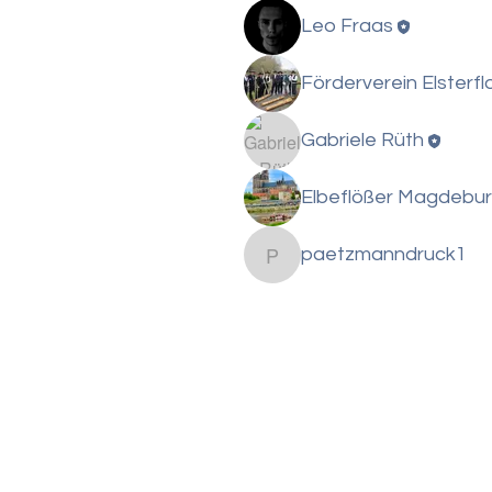
Leo Fraas
Förderverein Elsterfl
Gabriele Rüth
Elbeflößer Magdebu
paetzmanndruck1
paetzmanndruck1