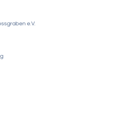
ossgraben e.V.
rg