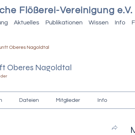
che Flößerei-Vereinigung e.V.
ung
Aktuelles
Publikationen
Wissen
Info
F
unft Oberes Nagoldtal
ft Oberes Nagoldtal
eder
n
Dateien
Mitglieder
Info
M