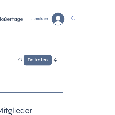
lößertage
Anmelden
Beitreten
itglieder