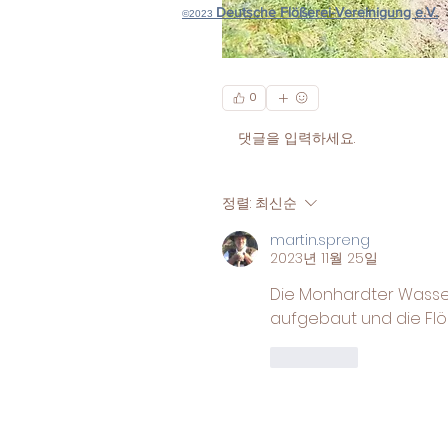
Deutsche Flößerei-Vereinigung e.V.
©2023
0
댓글을 입력하세요.
정렬:
최신순
martin.spreng
2023년 11월 25일
Die Monhardter Wasser
aufgebaut und die Flö
좋아요