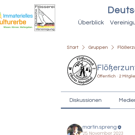
Deuts
Überblick
Vereinig
Start
Gruppen
Flößerz
Flößerzun
Öffentlich
·
2 Mitgli
Diskussionen
Medie
martin.spreng
25. November 2023