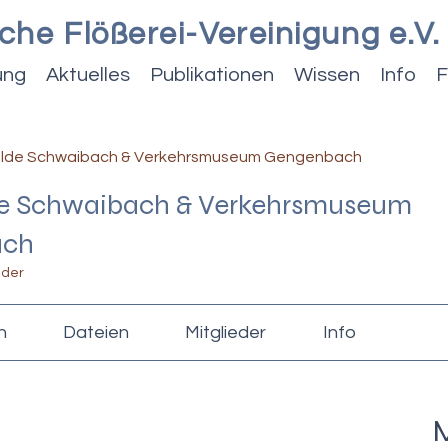
che Flößerei-Vereinigung e.V.
ung
Aktuelles
Publikationen
Wissen
Info
F
gilde Schwaibach & Verkehrsmuseum Gengenbach
de Schwaibach & Verkehrsmuseum
ach
eder
n
Dateien
Mitglieder
Info
M