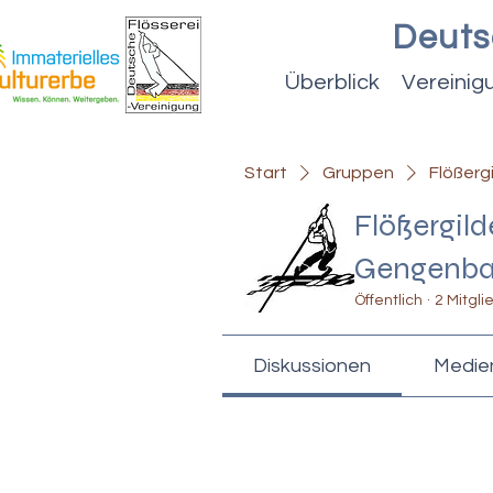
Deuts
Überblick
Vereinig
Start
Gruppen
Flößer
Flößergil
Gengenb
Öffentlich
·
2 Mitgli
Diskussionen
Medie