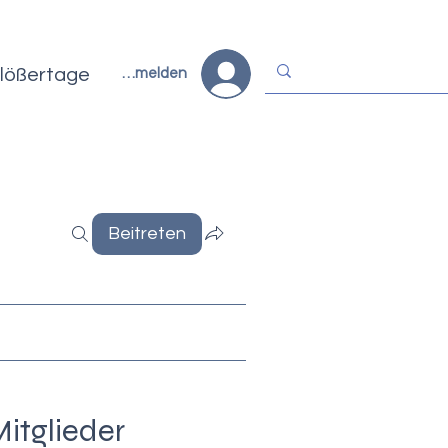
lößertage
Anmelden
Beitreten
itglieder