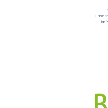
Landes
im 