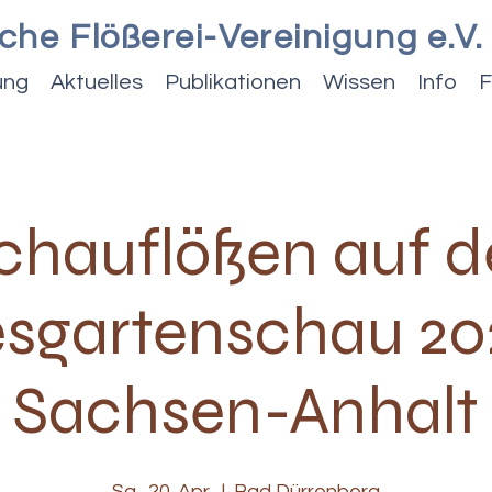
che Flößerei-Vereinigung e.V.
ung
Aktuelles
Publikationen
Wissen
Info
F
chauflößen auf d
sgartenschau 20
Sachsen-Anhalt
Sa., 20. Apr.
  |  
Bad Dürrenberg