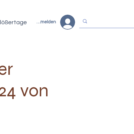
lößertage
Anmelden
er
24 von