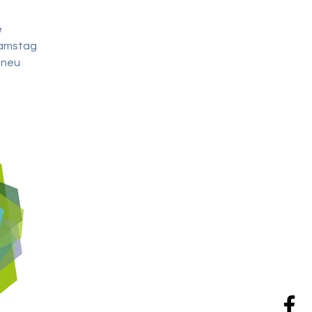
e
Samstag
 neu