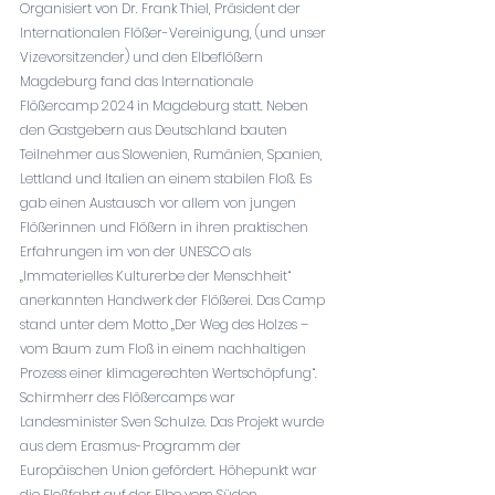
Organisiert von Dr. Frank Thiel, Präsident der 
Internationalen Flößer-Vereinigung, (und unser 
Vizevorsitzender) und den Elbeflößern 
Magdeburg fand das Internationale 
Flößercamp 2024 in Magdeburg statt. Neben 
den Gastgebern aus Deutschland bauten 
Teilnehmer aus Slowenien, Rumänien, Spanien, 
Lettland und Italien an einem stabilen Floß. Es 
gab einen Austausch vor allem von jungen 
Flößerinnen und Flößern in ihren praktischen 
Erfahrungen im von der UNESCO als 
„Immaterielles Kulturerbe der Menschheit“ 
anerkannten Handwerk der Flößerei. Das Camp 
stand unter dem Motto „Der Weg des Holzes – 
vom Baum zum Floß in einem nachhaltigen 
Prozess einer klimagerechten Wertschöpfung“. 
Schirmherr des Flößercamps war 
Landesminister Sven Schulze. Das Projekt wurde 
aus dem Erasmus-Programm der 
Europäischen Union gefördert. Höhepunkt war 
die Floßfahrt auf der Elbe vom Süden 